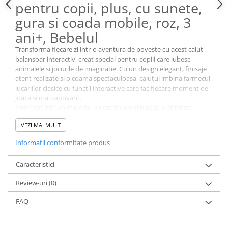
pentru copii, plus, cu sunete,
gura si coada mobile, roz, 3
ani+, Bebelul
Transforma fiecare zi intr-o aventura de poveste cu acest calut
balansoar interactiv, creat special pentru copiii care iubesc
animalele si jocurile de imaginatie. Cu un design elegant, finisaje
atent realizate si o coama spectaculoasa, calutul imbina farmecul
jucariilor clasice cu functii interactive care fac fiecare moment de
joaca si mai captivant.
Imbracat intr-un material plusat moale si placut la atingere,
calutul ofera confort la fiecare utilizare, iar structura solida din
VEZI MAI MULT
lemn si metal asigura stabilitate si siguranta in timpul balansarii.
O experienta de joaca
Informatii conformitate produs
interactiva
Caracteristici
Prin simpla apasare a urechii, calutul prinde viata si reda sunete
realiste de nechezat si galop, completate de o melodie vesela in
Review-uri
(0)
stil western. In acelasi timp, gura si coada se misca sincron cu
efectele sonore, oferind copilului senzatia unui calut adevarat si
FAQ
stimuland jocurile de rol.
Aceasta combinatie de lumi imaginare si interactiune transforma
fiecare balansare intr-o experienta distractiva si educativa.