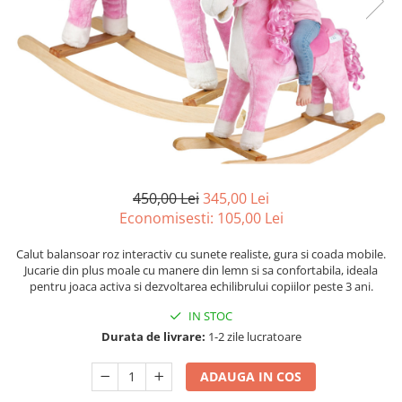
Igiena si Ingrijire Postnatala
Jucarii de baie
Ingrijire cosmetica mamici
Seturi de frumusete
Perioada Alaptarii
Perioada Sarcinii
Caluti balansoar
Pompe de san
Interactive, educative si muzicale
Sisteme De Purtare
Figurine
Ateliere si unelte
Blocuri de constructie
450,00 Lei
345,00 Lei
Covorase de dans
Economisesti:
105,00
Lei
Creative
Calut balansoar roz interactiv cu sunete realiste, gura si coada mobile.
De plus
Jucarie din plus moale cu manere din lemn si sa confortabila, ideala
pentru joaca activa si dezvoltarea echilibrului copiilor peste 3 ani.
Electrocasnice si bucatarii
IN STOC
Fotolii gonflabile
Durata de livrare:
1-2 zile lucratoare
Jocuri de indemanare
ADAUGA IN COS
Jocuri sportive