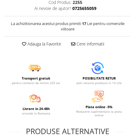
Cod Produs:
2255
Jucarii educative din lemn
Ai nevoie de ajutor?
0725655059
Motociclete
Muzica si instrumente
La achizitionarea acestui produs primiti
17
Lei pentru comenzile
viitoare
Pistoale
Plastilina
Adauga la Favorite
Cere informatii
Proiectoare
Saltelute si centre de activitati
Set Avioane si submarine
Seturi de doctor
Transport gratuit
POSIBILITATE RETUR
pentru comenzi de minim 250 Lei
poti returna produsul in 14 zile
Seturi de rufe
Trenulete
Trenuri cu sine
Plata online -5%
Livrare in 24-48h
Reducere suplimentara la plata
oriunde in Romania
Vehicule de constructii
online
PRODUSE ALTERNATIVE