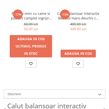
Papusa mini cu caine si
Calut balansoar interactiv
S
-17%
-13%
pui, set complet ingrijire
Bebelul maro deschis cu
29
animale copii 3 ani+
sunete si miscari 74 cm 3
60,00 Lei
400,00 Lei
ani+
50,00 Lei
349,00 Lei
ADAUGA IN COS
ULTIMUL PRODUS
IN STOC
ADAUGA IN COS
Descriere
Calut balansoar interactiv