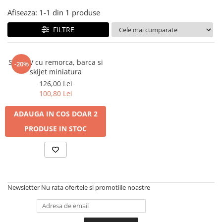
Jucarii educative din lemn
Afiseaza:
1-
1
din
1
produse
Motociclete
FILTRE
Muzica si instrumente
Pistoale
Set ATV cu remorca, barca si
-20%
Plastilina
skijet miniatura
Proiectoare
126,00 Lei
100,80 Lei
Saltelute si centre de activitati
Set Avioane si submarine
ADAUGA IN COS
DOAR 2
Seturi de doctor
PRODUSE IN STOC
Seturi de rufe
Trenulete
Trenuri cu sine
Newsletter
Nu rata ofertele si promotiile noastre
Vehicule de constructii