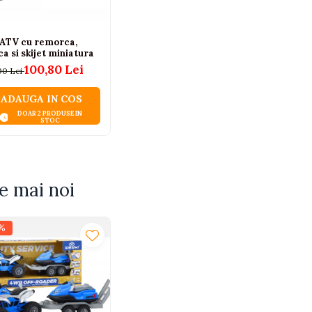
 ATV cu remorca,
a si skijet miniatura
100,80 Lei
00 Lei
ADAUGA IN COS
DOAR 2 PRODUSE IN
STOC
e mai noi
%