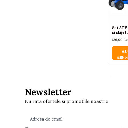
Pistoale
Plastilina
Proiectoare
Set ATV
si skije
Saltelute si centre de activitati
126,00 Le
Set Avioane si submarine
Seturi de doctor
AD
DO
Seturi de rufe
Trenulete
Trenuri cu sine
Vehicule de constructii
Newsletter
Nu rata ofertele si promotiile noastre
Jucarii exterior
Ride-on
Biciclete
Triciclete