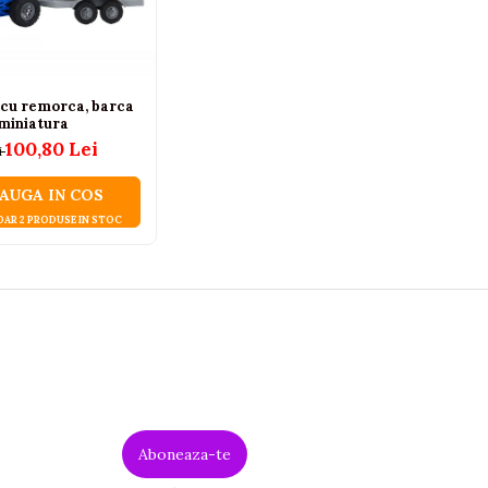
 cu remorca, barca
t miniatura
100,80 Lei
i
AUGA IN COS
AR 2 PRODUSE IN STOC