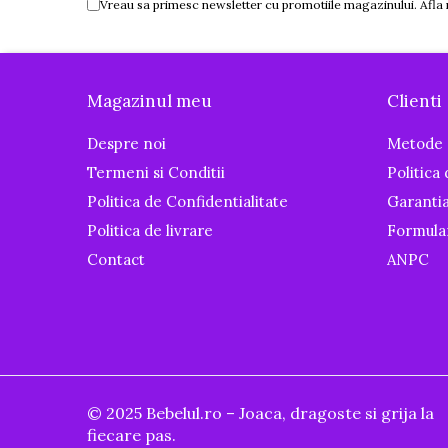
Vreau sa primesc newsletter cu promotiile magazinului. Afla
Piscine
Piscine gonflabile
Ochelari scufundari
Magazinul meu
Clienti
Saltele
Colace inot
Despre noi
Metode 
Locuri de joaca
Termeni si Conditii
Politica
Jocuri sportive
Politica de Confidentialitate
Garanti
Seturi joaca gradinarit
Politica de livrare
Formula
Contact
ANPC
Masinute si vehicule electrice
pentru copii
Masinute electrice
Motociclete electrice
ATV & BUGGY electrice
Tractoare electrice
© 2025 Bebelul.ro – Joaca, dragoste si grija la
fiecare pas.
Triciclete electrice