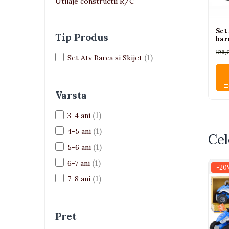
Jucarii bebelusi
Utilaje constructii R/C
Interactive, educative si muzicale
Saltelute si centre de activitati
Set
Tip Produs
barc
Jucarii de baie
126,
De plus
(1)
Set Atv Barca si Skijet
Zornaitoare
Pentru dentitie
Varsta
Masinute
Papusi
(1)
3-4 ani
Supermarket
(1)
4-5 ani
Cel
Puzzle
(1)
5-6 ani
Seturi camion
(1)
6-7 ani
-20
Table desen copii
(1)
7-8 ani
Jucarii de baie
Seturi de frumusete
Pret
Caluti balansoar