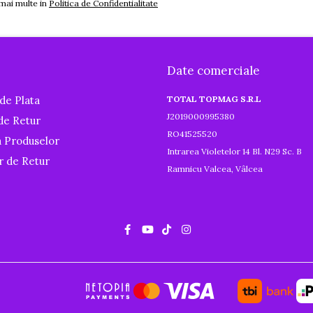
 mai multe in
Politica de Confidentialitate
Date comerciale
de Plata
TOTAL TOPMAG S.R.L
J2019000995380
 de Retur
RO41525520
a Produselor
Intrarea Violetelor 14 Bl. N29 Sc. B
r de Retur
Ramnicu Valcea, Vâlcea