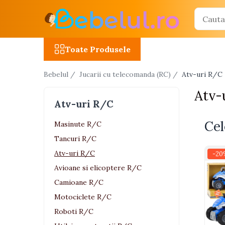
Toate Produsele
Toate Produsele
Jucarii cu telecomanda (RC)
Bebelul /
Jucarii cu telecomanda (RC) /
Atv-uri R/C
Masinute R/C
Atv-
Tancuri R/C
Atv-uri R/C
Atv-uri R/C
Cel
Avioane si elicoptere R/C
Masinute R/C
Tancuri R/C
Camioane R/C
Atv-uri R/C
-20
Motociclete R/C
Avioane si elicoptere R/C
Roboti R/C
Camioane R/C
Utilaje constructii R/C
Motociclete R/C
Roboti R/C
Jucarii