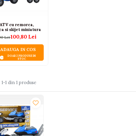
 ATV cu remorca,
a si skijet miniatura
100,80 Lei
00 Lei
ADAUGA IN COS
DOAR 2 PRODUSE IN
STOC
:
1-
1
din
1
produse