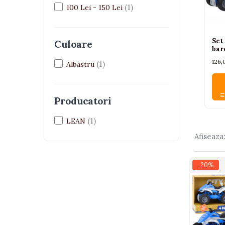
(1)
100 Lei - 150 Lei
Interactive, educative si
muzicale
Figurine
Set
Culoare
barc
Ateliere si unelte
126,
(1)
Albastru
Blocuri de constructie
Covorase de dans
Creative
Producatori
De plus
(1)
LEAN
Electrocasnice si bucatarii
Afiseaza
Fotolii gonflabile
Jocuri de indemanare
-20%
Jocuri sportive
Jucarii educative din lemn
Motociclete
Muzica si instrumente